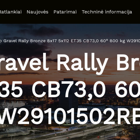
Ratlankiai
Naujovės
Patarimai
Techninė informacija
o Gravel Rally Bronze 8x17 5x112 ET35 CB73,0 60° 800 kg W291
avel Rally B
35 CB73,0 6
W29101502R