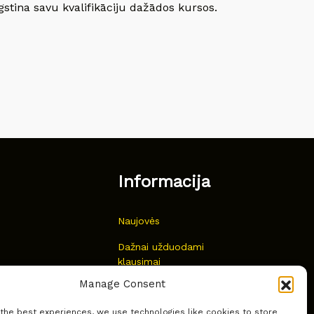
gstina savu kvalifikāciju dažādos kursos.
Informacija
Naujovės
Dažnai užduodami
klausimai
Manage Consent
Kur nusipirkti?
 the best experiences, we use technologies like cookies to store
Privatumas