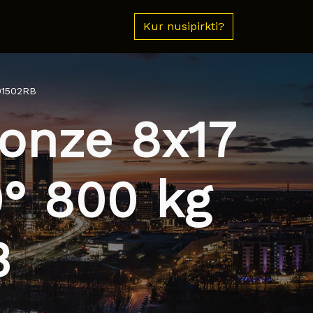
Kur nusipirkti?
01502RB
ronze 8x17
0° 800 kg
B