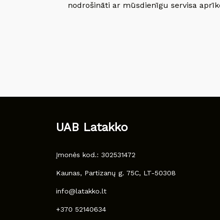
nodrošināti ar mūsdienīgu servisa aprīko
UAB Latakko
Įmonės kod.: 302531472
Kaunas, Partizanų g. 75C, LT-50308
info@latakko.lt
+370 52140634