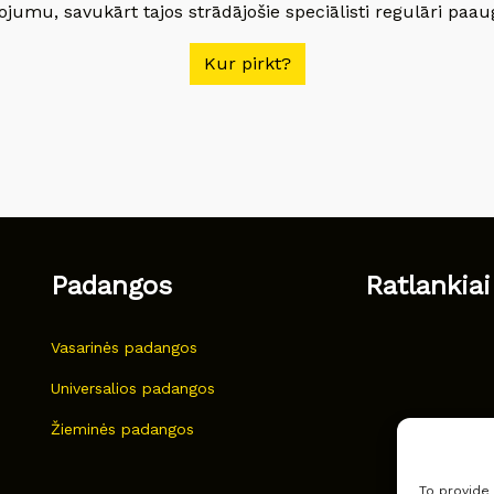
jumu, savukārt tajos strādājošie speciālisti regulāri paau
Kur pirkt?
Padangos
Ratlankiai
Vasarinės padangos
Universalios padangos
Žieminės padangos
To provide