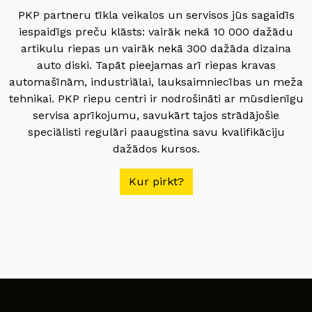
PKP partneru tīkla veikalos un servisos jūs sagaidīs
iespaidīgs preču klāsts: vairāk nekā 10 000 dažādu
artikulu riepas un vairāk nekā 300 dažāda dizaina
auto diski. Tapāt pieejamas arī riepas kravas
automašīnām, industriālai, lauksaimniecības un meža
tehnikai. PKP riepu centri ir nodrošināti ar mūsdienīgu
servisa aprīkojumu, savukārt tajos strādājošie
speciālisti regulāri paaugstina savu kvalifikāciju
dažādos kursos.
Kur pirkt?