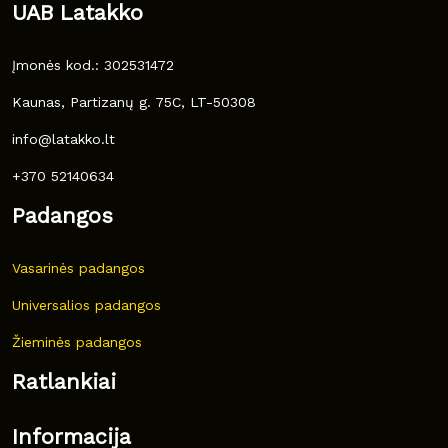
UAB Latakko
Įmonės kod.: 302531472
Kaunas, Partizanų g. 75C, LT-50308
info@latakko.lt
+370 52140634
Padangos
Vasarinės padangos
Universalios padangos
Žieminės padangos
Ratlankiai
Informacija