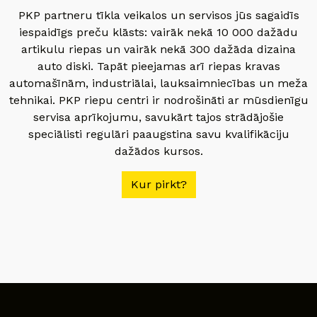
PKP partneru tīkla veikalos un servisos jūs sagaidīs
iespaidīgs preču klāsts: vairāk nekā 10 000 dažādu
artikulu riepas un vairāk nekā 300 dažāda dizaina
auto diski. Tapāt pieejamas arī riepas kravas
automašīnām, industriālai, lauksaimniecības un meža
tehnikai. PKP riepu centri ir nodrošināti ar mūsdienīgu
servisa aprīkojumu, savukārt tajos strādājošie
speciālisti regulāri paaugstina savu kvalifikāciju
dažādos kursos.
Kur pirkt?