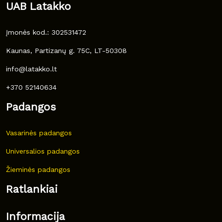
UAB Latakko
Įmonės kod.: 302531472
Kaunas, Partizanų g. 75C, LT-50308
info@latakko.lt
+370 52140634
Padangos
Vasarinės padangos
Universalios padangos
Žieminės padangos
Ratlankiai
Informacija