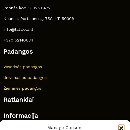
Įmonės kod.: 302531472
Kaunas, Partizanų g. 75C, LT-50308
info@latakko.lt
+370 52140634
Padangos
Vasarinės padangos
Universalios padangos
Žieminės padangos
Ratlankiai
Informacija
Manage Consent