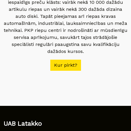
iespaidīgs preču klāsts: vairāk nekā 10 000 dažādu
artikulu riepas un vairāk nekā 300 dažāda dizaina
auto diski. Tapāt pieejamas arī riepas kravas
automašīnām, industriālai, lauksaimniecības un meža
tehnikai. PKP riepu centri ir nodrošināti ar mūsdienīgu
servisa aprīkojumu, savukārt tajos strādājošie
speciālisti regulāri paaugstina savu kvalifikāciju
dažādos kursos.
Kur pirkt?
UAB Latakko