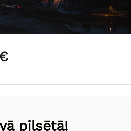
 €
ā pilsētā!