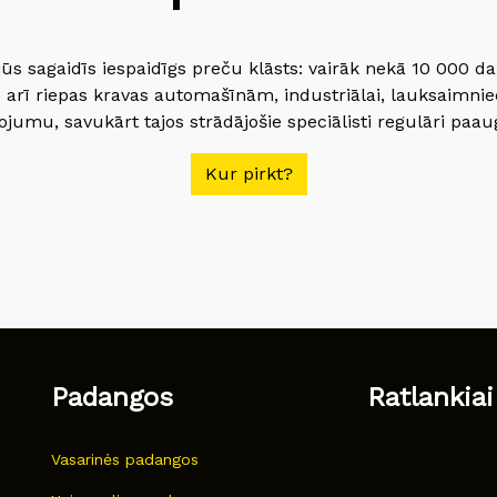
jūs sagaidīs iespaidīgs preču klāsts: vairāk nekā 10 000 
 arī riepas kravas automašīnām, industriālai, lauksaimnie
jumu, savukārt tajos strādājošie speciālisti regulāri paau
Kur pirkt?
Padangos
Ratlankiai
Vasarinės padangos