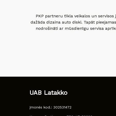
PKP partneru tīkla veikalos un servisos 
dažāda dizaina auto diski. Tapāt pieejamas
nodrošināti ar mūsdienīgu servisa aprīko
UAB Latakko
Įmonės kod.: 302531472