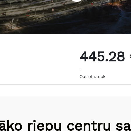
445.28
-
Out of stock
āko riepu centru sav