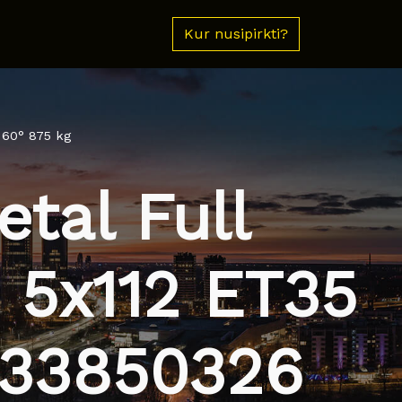
Kur nusipirkti?
 60° 875 kg
tal Full
 5x112 ET35
933850326