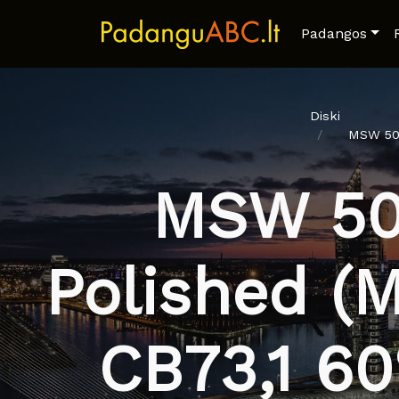
Padangos
Diski
MSW 50 
MSW 50 
Polished (
CB73,1 6