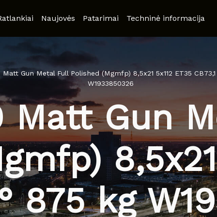
Ratlankiai
Naujovės
Patarimai
Techninė informacija
Matt Gun Metal Full Polished (Mgmfp) 8,5x21 5x112 ET35 CB73,1
W1933850326
Matt Gun Me
Mgmfp) 8,5x21
0° 875 kg W1