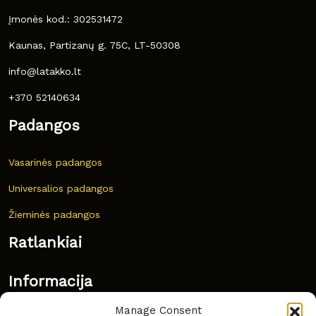
Įmonės kod.: 302531472
Kaunas, Partizanų g. 75C, LT-50308
info@latakko.lt
+370 52140634
Padangos
Vasarinės padangos
Universalios padangos
Žieminės padangos
Ratlankiai
Informacija
Manage Consent