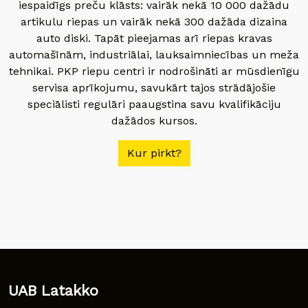
iespaidīgs preču klāsts: vairāk nekā 10 000 dažādu
artikulu riepas un vairāk nekā 300 dažāda dizaina
auto diski. Tapāt pieejamas arī riepas kravas
automašīnām, industriālai, lauksaimniecības un meža
tehnikai. PKP riepu centri ir nodrošināti ar mūsdienīgu
servisa aprīkojumu, savukārt tajos strādājošie
speciālisti regulāri paaugstina savu kvalifikāciju
dažādos kursos.
Kur pirkt?
UAB Latakko