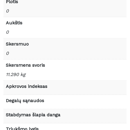
Plotis
0
Aukštis
0
Skersmuo
0
Skersmens svoris
11.290 kg
Apkrovos indeksas
Degalų sąnaudos
Stabdymas šlapia danga
Triukšmo lygis