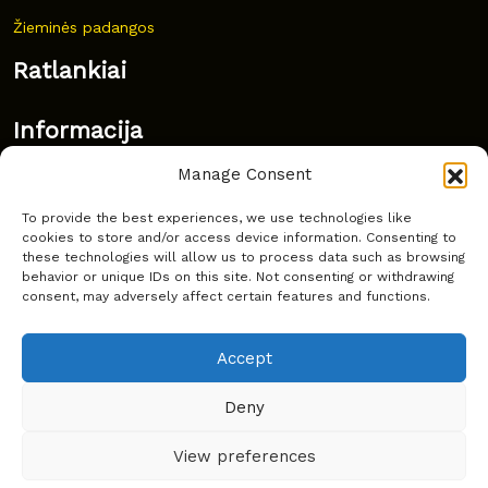
Žieminės padangos
Ratlankiai
Informacija
Manage Consent
Naujovės
To provide the best experiences, we use technologies like
Dažnai užduodami klausimai
cookies to store and/or access device information. Consenting to
these technologies will allow us to process data such as browsing
Kur nusipirkti?
behavior or unique IDs on this site. Not consenting or withdrawing
consent, may adversely affect certain features and functions.
Privatumas
Accept
Deny
Copyright © Latakko 2024
View preferences