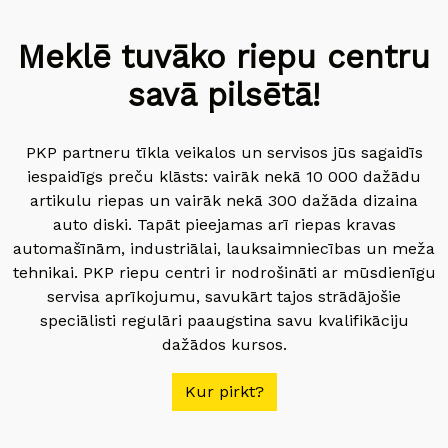
Meklē tuvāko riepu centru
savā pilsētā!
PKP partneru tīkla veikalos un servisos jūs sagaidīs
iespaidīgs preču klāsts: vairāk nekā 10 000 dažādu
artikulu riepas un vairāk nekā 300 dažāda dizaina
auto diski. Tapāt pieejamas arī riepas kravas
automašīnām, industriālai, lauksaimniecības un meža
tehnikai. PKP riepu centri ir nodrošināti ar mūsdienīgu
servisa aprīkojumu, savukārt tajos strādājošie
speciālisti regulāri paaugstina savu kvalifikāciju
dažādos kursos.
Kur pirkt?