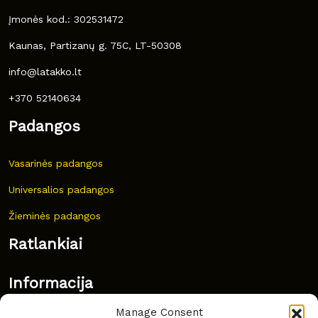
Įmonės kod.: 302531472
Kaunas, Partizanų g. 75C, LT-50308
info@latakko.lt
+370 52140634
Padangos
Vasarinės padangos
Universalios padangos
Žieminės padangos
Ratlankiai
Informacija
Manage Consent