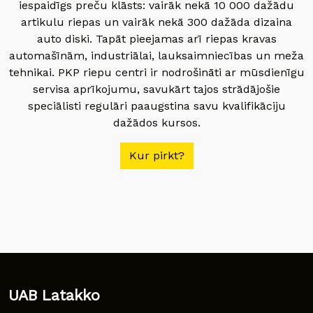
iespaidīgs preču klāsts: vairāk nekā 10 000 dažādu
artikulu riepas un vairāk nekā 300 dažāda dizaina
auto diski. Tapāt pieejamas arī riepas kravas
automašīnām, industriālai, lauksaimniecības un meža
tehnikai. PKP riepu centri ir nodrošināti ar mūsdienīgu
servisa aprīkojumu, savukārt tajos strādājošie
speciālisti regulāri paaugstina savu kvalifikāciju
dažādos kursos.
Kur pirkt?
UAB Latakko