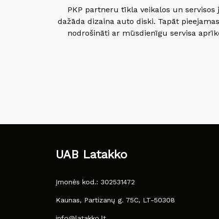
PKP partneru tīkla veikalos un servisos 
dažāda dizaina auto diski. Tapāt pieejamas
nodrošināti ar mūsdienīgu servisa aprīko
UAB Latakko
Įmonės kod.: 302531472
Kaunas, Partizanų g. 75C, LT-50308
info@latakko.lt