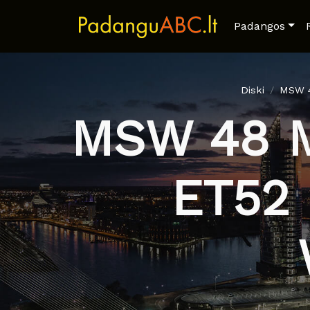
Padangos
Diski
MSW 4
MSW 48 Ma
ET52 