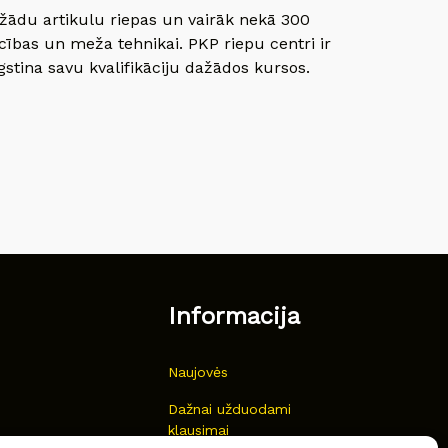
dažādu artikulu riepas un vairāk nekā 300
cības un meža tehnikai. PKP riepu centri ir
gstina savu kvalifikāciju dažādos kursos.
Informacija
Naujovės
Dažnai užduodami
klausimai