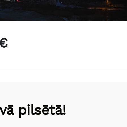
 €
ā pilsētā!