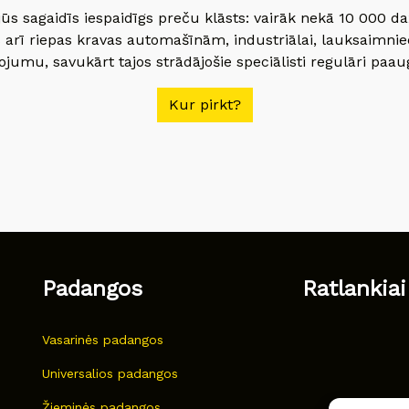
jūs sagaidīs iespaidīgs preču klāsts: vairāk nekā 10 000 
 arī riepas kravas automašīnām, industriālai, lauksaimnie
jumu, savukārt tajos strādājošie speciālisti regulāri paau
Kur pirkt?
Padangos
Ratlankiai
Vasarinės padangos
Universalios padangos
Žieminės padangos