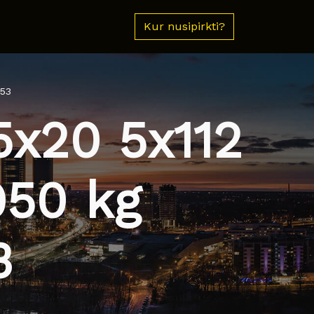
Kur nusipirkti?
253
5x20 5x112
950 kg
3