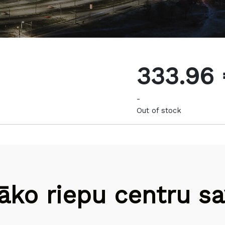
333.96
-
Out of stock
āko riepu centru sav