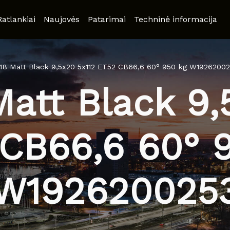
Ratlankiai
Naujovės
Patarimai
Techninė informacija
8 Matt Black 9,5x20 5x112 ET52 CB66,6 60° 950 kg W1926200
tt Black 9,
CB66,6 60° 
W192620025