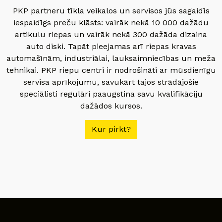
PKP partneru tīkla veikalos un servisos jūs sagaidīs
iespaidīgs preču klāsts: vairāk nekā 10 000 dažādu
artikulu riepas un vairāk nekā 300 dažāda dizaina
auto diski. Tapāt pieejamas arī riepas kravas
automašīnām, industriālai, lauksaimniecības un meža
tehnikai. PKP riepu centri ir nodrošināti ar mūsdienīgu
servisa aprīkojumu, savukārt tajos strādājošie
speciālisti regulāri paaugstina savu kvalifikāciju
dažādos kursos.
Kur pirkt?