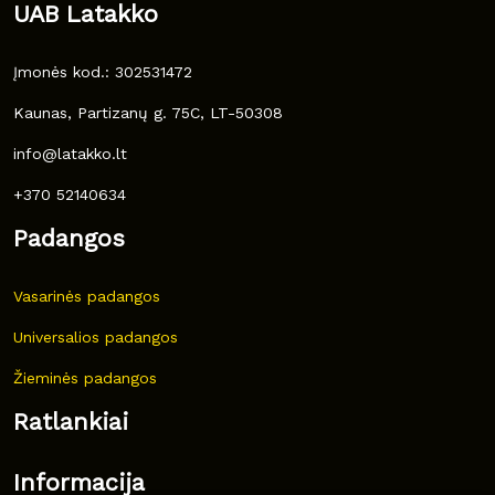
UAB Latakko
Įmonės kod.: 302531472
Kaunas, Partizanų g. 75C, LT-50308
info@latakko.lt
+370 52140634
Padangos
Vasarinės padangos
Universalios padangos
Žieminės padangos
Ratlankiai
Informacija