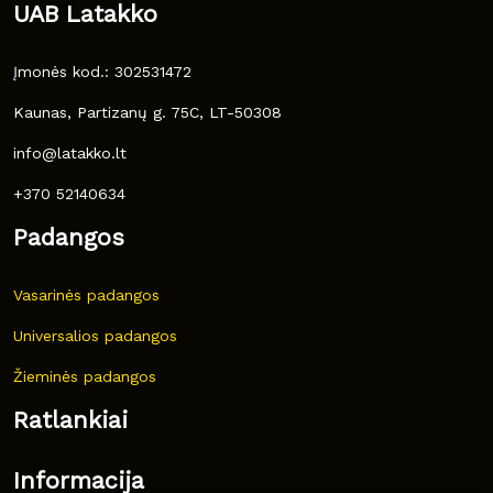
UAB Latakko
Įmonės kod.: 302531472
Kaunas, Partizanų g. 75C, LT-50308
info@latakko.lt
+370 52140634
Padangos
Vasarinės padangos
Universalios padangos
Žieminės padangos
Ratlankiai
Informacija