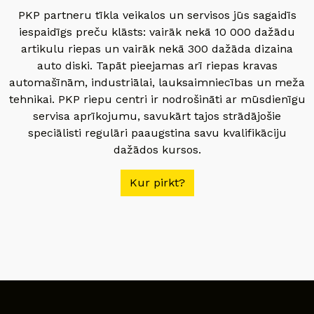
PKP partneru tīkla veikalos un servisos jūs sagaidīs
iespaidīgs preču klāsts: vairāk nekā 10 000 dažādu
artikulu riepas un vairāk nekā 300 dažāda dizaina
auto diski. Tapāt pieejamas arī riepas kravas
automašīnām, industriālai, lauksaimniecības un meža
tehnikai. PKP riepu centri ir nodrošināti ar mūsdienīgu
servisa aprīkojumu, savukārt tajos strādājošie
speciālisti regulāri paaugstina savu kvalifikāciju
dažādos kursos.
Kur pirkt?