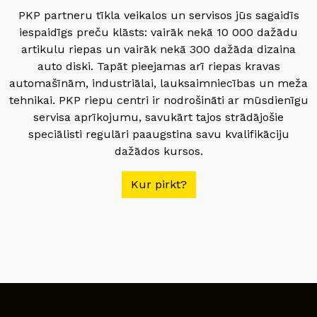
PKP partneru tīkla veikalos un servisos jūs sagaidīs
iespaidīgs preču klāsts: vairāk nekā 10 000 dažādu
artikulu riepas un vairāk nekā 300 dažāda dizaina
auto diski. Tapāt pieejamas arī riepas kravas
automašīnām, industriālai, lauksaimniecības un meža
tehnikai. PKP riepu centri ir nodrošināti ar mūsdienīgu
servisa aprīkojumu, savukārt tajos strādājošie
speciālisti regulāri paaugstina savu kvalifikāciju
dažādos kursos.
Kur pirkt?