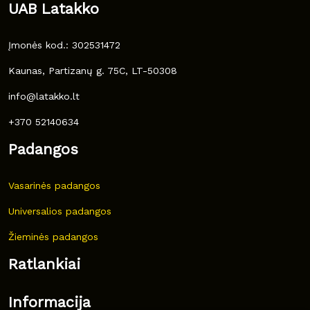
UAB Latakko
Įmonės kod.: 302531472
Kaunas, Partizanų g. 75C, LT-50308
info@latakko.lt
+370 52140634
Padangos
Vasarinės padangos
Universalios padangos
Žieminės padangos
Ratlankiai
Informacija