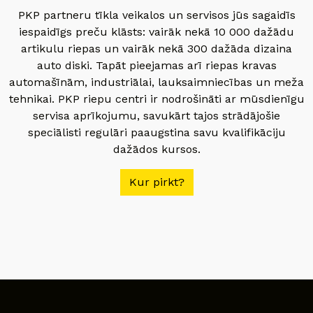
PKP partneru tīkla veikalos un servisos jūs sagaidīs
iespaidīgs preču klāsts: vairāk nekā 10 000 dažādu
artikulu riepas un vairāk nekā 300 dažāda dizaina
auto diski. Tapāt pieejamas arī riepas kravas
automašīnām, industriālai, lauksaimniecības un meža
tehnikai. PKP riepu centri ir nodrošināti ar mūsdienīgu
servisa aprīkojumu, savukārt tajos strādājošie
speciālisti regulāri paaugstina savu kvalifikāciju
dažādos kursos.
Kur pirkt?