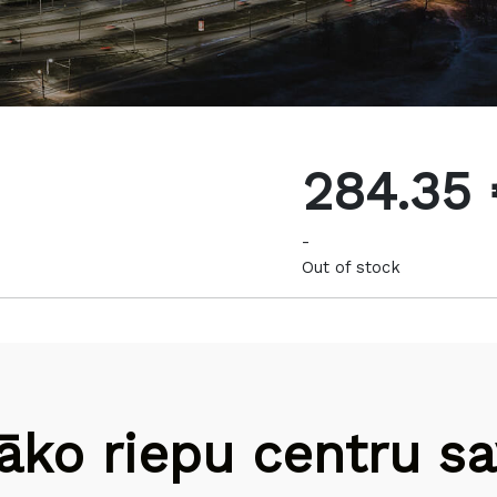
284.35
-
Out of stock
āko riepu centru sav