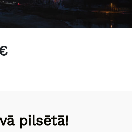
 €
ā pilsētā!