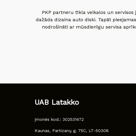
PKP partneru tīkla veikalos un servisos 
dažāda dizaina auto diski. Tapāt pieejamas
nodrošināti ar mūsdienīgu servisa aprīko
UAB Latakko
Įmonės kod.: 302531472
Kaunas, Partizanų g. 75C, LT-50308