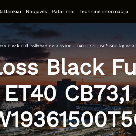
Ratlankiai
Naujovės
Patarimai
Techninė informacija
ss Black Full Polished 8x19 5x108 ET40 CB73,1 60° 680 kg W1
oss Black Ful
 ET40 CB73,1
W19361500T5