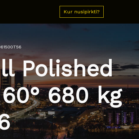
Kur nusipirkti?
9361500T56
l Polished
 60° 680 kg
6