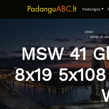
Padangos
Diski
MSW 41 Glo
MSW 41 Gl
8x19 5x108