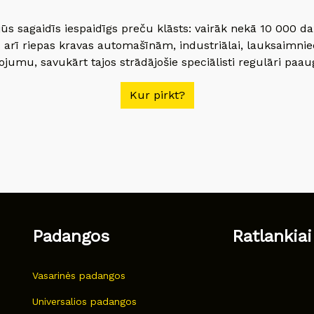
jūs sagaidīs iespaidīgs preču klāsts: vairāk nekā 10 000 
 arī riepas kravas automašīnām, industriālai, lauksaimnie
jumu, savukārt tajos strādājošie speciālisti regulāri paau
Kur pirkt?
Padangos
Ratlankiai
Vasarinės padangos
Universalios padangos