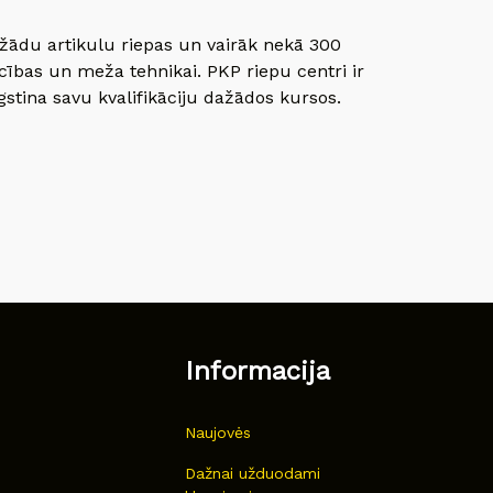
dažādu artikulu riepas un vairāk nekā 300
cības un meža tehnikai. PKP riepu centri ir
gstina savu kvalifikāciju dažādos kursos.
Informacija
Naujovės
Dažnai užduodami