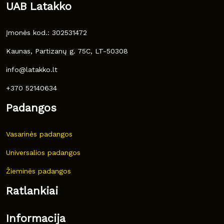
UAB Latakko
Įmonės kod.: 302531472
Kaunas, Partizanų g. 75C, LT-50308
info@latakko.lt
+370 52140634
Padangos
Vasarinės padangos
Universalios padangos
Žieminės padangos
Ratlankiai
Informacija