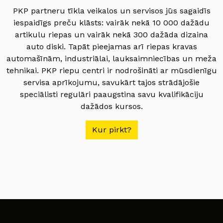
PKP partneru tīkla veikalos un servisos jūs sagaidīs
iespaidīgs preču klāsts: vairāk nekā 10 000 dažādu
artikulu riepas un vairāk nekā 300 dažāda dizaina
auto diski. Tapāt pieejamas arī riepas kravas
automašīnām, industriālai, lauksaimniecības un meža
tehnikai. PKP riepu centri ir nodrošināti ar mūsdienīgu
servisa aprīkojumu, savukārt tajos strādājošie
speciālisti regulāri paaugstina savu kvalifikāciju
dažādos kursos.
Kur pirkt?