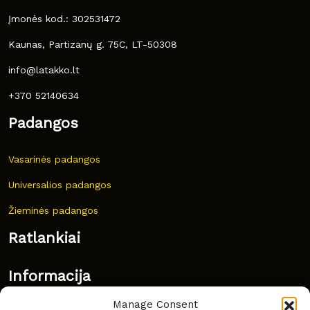
Įmonės kod.: 302531472
Kaunas, Partizanų g. 75C, LT-50308
info@latakko.lt
+370 52140634
Padangos
Vasarinės padangos
Universalios padangos
Žieminės padangos
Ratlankiai
Informacija
Manage Consent