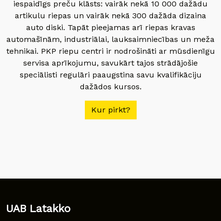
iespaidīgs preču klāsts: vairāk nekā 10 000 dažādu
artikulu riepas un vairāk nekā 300 dažāda dizaina
auto diski. Tapāt pieejamas arī riepas kravas
automašīnām, industriālai, lauksaimniecības un meža
tehnikai. PKP riepu centri ir nodrošināti ar mūsdienīgu
servisa aprīkojumu, savukārt tajos strādājošie
speciālisti regulāri paaugstina savu kvalifikāciju
dažādos kursos.
Kur pirkt?
UAB Latakko