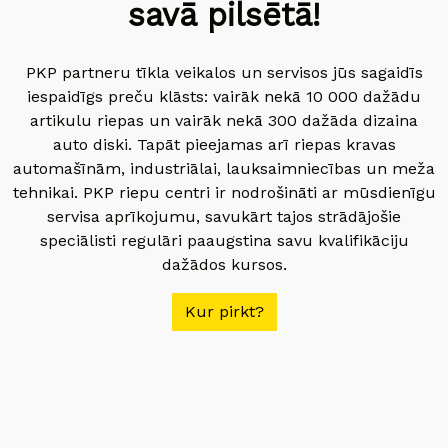
savā pilsētā!
PKP partneru tīkla veikalos un servisos jūs sagaidīs
iespaidīgs preču klāsts: vairāk nekā 10 000 dažādu
artikulu riepas un vairāk nekā 300 dažāda dizaina
auto diski. Tapāt pieejamas arī riepas kravas
automašīnām, industriālai, lauksaimniecības un meža
tehnikai. PKP riepu centri ir nodrošināti ar mūsdienīgu
servisa aprīkojumu, savukārt tajos strādājošie
speciālisti regulāri paaugstina savu kvalifikāciju
dažādos kursos.
Kur pirkt?