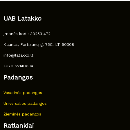
UAB Latakko
Įmonės kod.: 302531472
Kaunas, Partizanų g. 75C, LT-50308
info@latakko.lt
+370 52140634
Padangos
Vasarinės padangos
Universalios padangos
Žieminės padangos
Ratlankiai