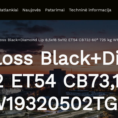
Ratlankiai
Naujovės
Patarimai
Techninė informacija
ss Black+Diamond Lip 8,5x18 5x112 ET54 CB73,1 60° 725 kg 
oss Black+D
2 ET54 CB73,
19320502T