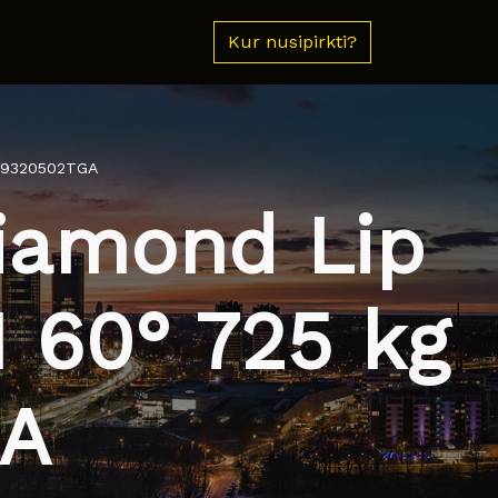
Kur nusipirkti?
W19320502TGA
iamond Lip
1 60° 725 kg
GA