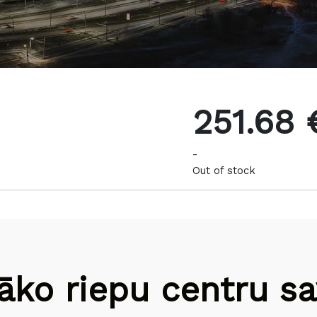
251.68 
-
Out of stock
āko riepu centru sav