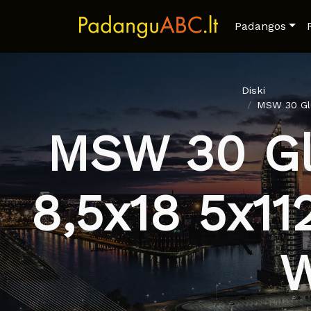
Padangos
Diski
MSW 30 Glo
MSW 30 Gl
8,5x18 5x11
W