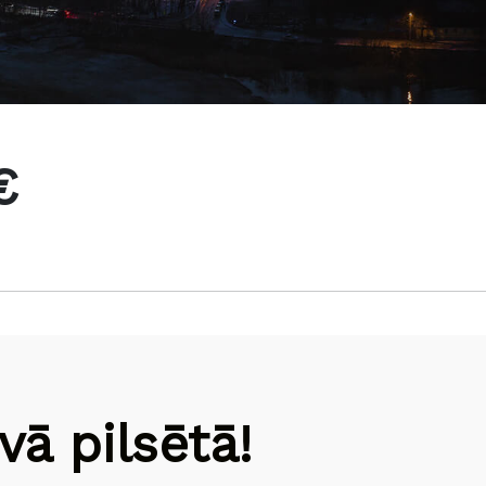
€
ā pilsētā!