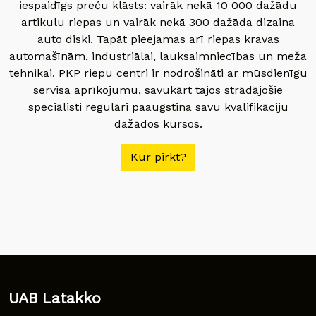
iespaidīgs preču klāsts: vairāk nekā 10 000 dažādu
artikulu riepas un vairāk nekā 300 dažāda dizaina
auto diski. Tapāt pieejamas arī riepas kravas
automašīnām, industriālai, lauksaimniecības un meža
tehnikai. PKP riepu centri ir nodrošināti ar mūsdienīgu
servisa aprīkojumu, savukārt tajos strādājošie
speciālisti regulāri paaugstina savu kvalifikāciju
dažādos kursos.
Kur pirkt?
UAB Latakko