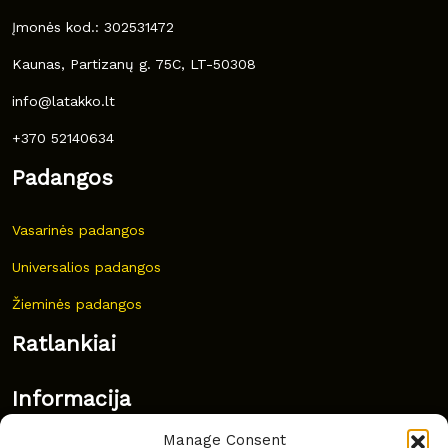
Įmonės kod.: 302531472
Kaunas, Partizanų g. 75C, LT-50308
info@latakko.lt
+370 52140634
Padangos
Vasarinės padangos
Universalios padangos
Žieminės padangos
Ratlankiai
Informacija
Manage Consent