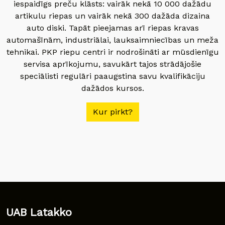
iespaidīgs preču klāsts: vairāk nekā 10 000 dažādu
artikulu riepas un vairāk nekā 300 dažāda dizaina
auto diski. Tapāt pieejamas arī riepas kravas
automašīnām, industriālai, lauksaimniecības un meža
tehnikai. PKP riepu centri ir nodrošināti ar mūsdienīgu
servisa aprīkojumu, savukārt tajos strādājošie
speciālisti regulāri paaugstina savu kvalifikāciju
dažādos kursos.
Kur pirkt?
UAB Latakko