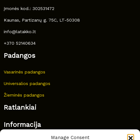
Įmonės kod.: 302531472
Kaunas, Partizanų g. 75C, LT-50308
info@latakko.lt
+370 52140634
Padangos
Vasarinės padangos
Universalios padangos
Žieminės padangos
Ratlankiai
Informacija
Manage Consent