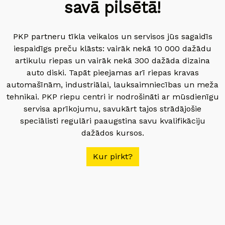
savā pilsētā!
PKP partneru tīkla veikalos un servisos jūs sagaidīs
iespaidīgs preču klāsts: vairāk nekā 10 000 dažādu
artikulu riepas un vairāk nekā 300 dažāda dizaina
auto diski. Tapāt pieejamas arī riepas kravas
automašīnām, industriālai, lauksaimniecības un meža
tehnikai. PKP riepu centri ir nodrošināti ar mūsdienīgu
servisa aprīkojumu, savukārt tajos strādājošie
speciālisti regulāri paaugstina savu kvalifikāciju
dažādos kursos.
Kur pirkt?