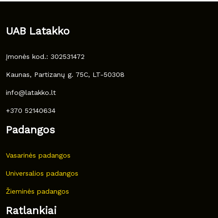
UAB Latakko
Įmonės kod.: 302531472
Kaunas, Partizanų g. 75C, LT-50308
info@latakko.lt
+370 52140634
Padangos
Vasarinės padangos
Universalios padangos
Žieminės padangos
Ratlankiai