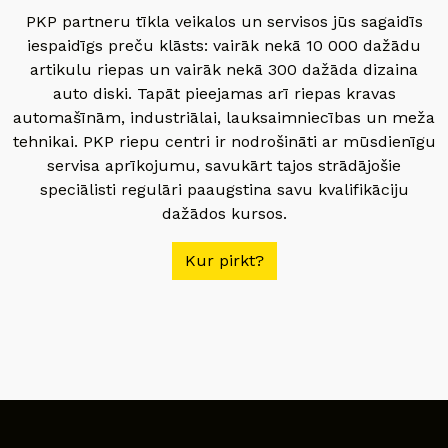
PKP partneru tīkla veikalos un servisos jūs sagaidīs
iespaidīgs preču klāsts: vairāk nekā 10 000 dažādu
artikulu riepas un vairāk nekā 300 dažāda dizaina
auto diski. Tapāt pieejamas arī riepas kravas
automašīnām, industriālai, lauksaimniecības un meža
tehnikai. PKP riepu centri ir nodrošināti ar mūsdienīgu
servisa aprīkojumu, savukārt tajos strādājošie
speciālisti regulāri paaugstina savu kvalifikāciju
dažādos kursos.
Kur pirkt?