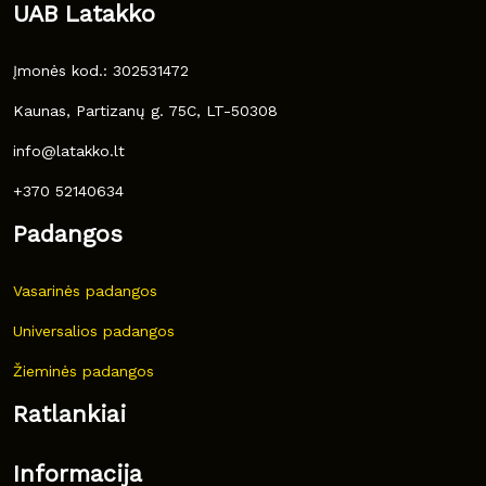
UAB Latakko
Įmonės kod.: 302531472
Kaunas, Partizanų g. 75C, LT-50308
info@latakko.lt
+370 52140634
Padangos
Vasarinės padangos
Universalios padangos
Žieminės padangos
Ratlankiai
Informacija