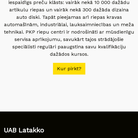
iespaidīgs preču klāsts: vairāk nekā 10 000 dažādu
artikulu riepas un vairāk nekā 300 dažāda dizaina
auto diski. Tapāt pieejamas arī riepas kravas
automašīnām, industriālai, lauksaimniecības un meža
tehnikai. PKP riepu centri ir nodrošināti ar mūsdienīgu
servisa aprīkojumu, savukārt tajos strādājošie
speciālisti regulāri paaugstina savu kvalifikāciju
dažādos kursos.
Kur pirkt?
UAB Latakko