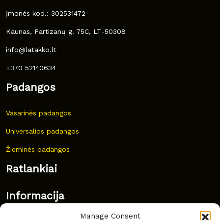
Įmonės kod.: 302531472
Kaunas, Partizanų g. 75C, LT-50308
info@latakko.lt
+370 52140634
Padangos
Vasarinės padangos
Universalios padangos
Žieminės padangos
Ratlankiai
Informacija
Manage Consent