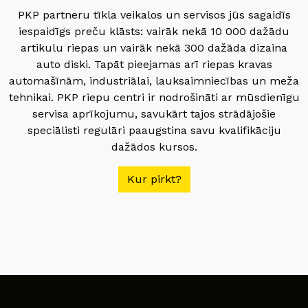
PKP partneru tīkla veikalos un servisos jūs sagaidīs
iespaidīgs preču klāsts: vairāk nekā 10 000 dažādu
artikulu riepas un vairāk nekā 300 dažāda dizaina
auto diski. Tapāt pieejamas arī riepas kravas
automašīnām, industriālai, lauksaimniecības un meža
tehnikai. PKP riepu centri ir nodrošināti ar mūsdienīgu
servisa aprīkojumu, savukārt tajos strādājošie
speciālisti regulāri paaugstina savu kvalifikāciju
dažādos kursos.
Kur pirkt?