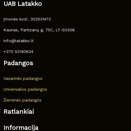
UAB Latakko
Įmonės kod.: 302531472
Kaunas, Partizanų g. 75C, LT-50308
info@latakko.lt
+370 52140634
Padangos
Vasarinės padangos
Universalios padangos
Žieminės padangos
Ratlankiai
Informacija