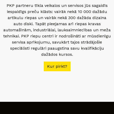
PKP partneru tīkla veikalos un servisos jūs sagaidīs
iespaidīgs preču klāsts: vairāk nekā 10 000 dažādu
artikulu riepas un vairāk nekā 300 dažāda dizaina
auto diski. Tapāt pieejamas arī riepas kravas
automašīnām, industriālai, lauksaimniecības un meža
tehnikai. PKP riepu centri ir nodrošināti ar mūsdienīgu
servisa aprīkojumu, savukārt tajos strādājošie
speciālisti regulāri paaugstina savu kvalifikāciju
dažādos kursos.
Kur pirkt?