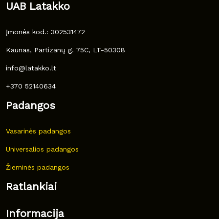
UAB Latakko
Įmonės kod.: 302531472
Kaunas, Partizanų g. 75C, LT-50308
info@latakko.lt
+370 52140634
Padangos
Vasarinės padangos
Universalios padangos
Žieminės padangos
Ratlankiai
Informacija