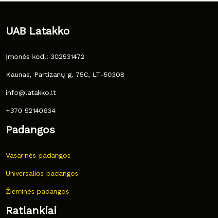
UAB Latakko
Įmonės kod.: 302531472
Kaunas, Partizanų g. 75C, LT-50308
info@latakko.lt
+370 52140634
Padangos
Vasarinės padangos
Universalios padangos
Žieminės padangos
Ratlankiai