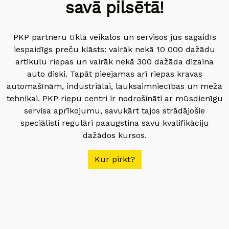
savā pilsētā!
PKP partneru tīkla veikalos un servisos jūs sagaidīs
iespaidīgs preču klāsts: vairāk nekā 10 000 dažādu
artikulu riepas un vairāk nekā 300 dažāda dizaina
auto diski. Tapāt pieejamas arī riepas kravas
automašīnām, industriālai, lauksaimniecības un meža
tehnikai. PKP riepu centri ir nodrošināti ar mūsdienīgu
servisa aprīkojumu, savukārt tajos strādājošie
speciālisti regulāri paaugstina savu kvalifikāciju
dažādos kursos.
Kur pirkt?