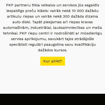
PKP partneru tīkla veikalos un servisos jūs sagaidīs
iespaidīgs preču klāsts: vairāk nekā 10 000 dažādu
artikulu riepas un vairāk nekā 300 dažāda dizaina
auto diski. Tapāt pieejamas arī riepas kravas
automašīnām, industriālai, lauksaimniecības un meža
tehnikai. PKP riepu centri ir nodrošināti ar mūsdienīgu
servisa aprīkojumu, savukārt tajos strādājošie
speciālisti regulāri paaugstina savu kvalifikāciju
dažādos kursos.
Kur pirkt?