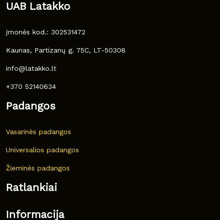
UAB Latakko
Įmonės kod.: 302531472
Kaunas, Partizanų g. 75C, LT-50308
info@latakko.lt
+370 52140634
Padangos
Vasarinės padangos
Universalios padangos
Žieminės padangos
Ratlankiai
Informacija