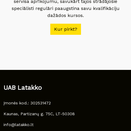
servisa aprīkojumu, savukārt tajos strādājošie
speciālisti regulāri paaugstina savu kvalifikāciju
dažādos kursos.
Kur pirkt?
UAB Latakko
Įmonės kod.: 302531472
Kaunas, Partizanų g. 75C, LT-50308
info@latakko.lt