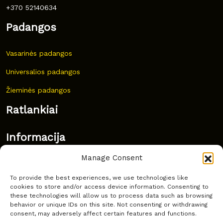
+370 52140634
Padangos
Vasarinės padangos
Universalios padangos
Žieminės padangos
Ratlankiai
Informacija
Manage Consent
Naujovės
To provide the best experiences, we use technologies like
Dažnai užduodami klausimai
cookies to store and/or access device information. Consenting to
these technologies will allow us to process data such as browsing
Kur nusipirkti?
behavior or unique IDs on this site. Not consenting or withdrawing
consent, may adversely affect certain features and functions.
Privatumas