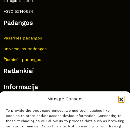
info@latakko.lt
+370 52140634
Padangos
Vasarinės padangos
Universalios padangos
Žieminės padangos
Ratlankiai
Informacija
Manage Consent
Naujovės
To provide the best experiences, we use technologies like
Dažnai užduodami klausimai
cookies to store and/or access device information. Consenting to
these technologies will allow us to process data such as browsing
Kur nusipirkti?
behavior or unique IDs on this site. Not consenting or withdrawing