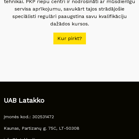
tehnikai. PKP riepu centri ir nodrošināti ar mūsdienīgu
servisa aprīkojumu, savukārt tajos strādājošie
speciālisti regulāri paaugstina savu kvalifikāciju
dažādos kursos.
Kur pirkt?
UAB Latakko
Įmonės kod.: 302531472
Kaunas, Partizanų g. 75C, LT-50308