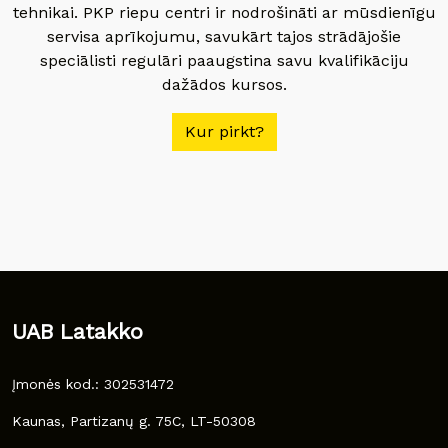
tehnikai. PKP riepu centri ir nodrošināti ar mūsdienīgu
servisa aprīkojumu, savukārt tajos strādājošie
speciālisti regulāri paaugstina savu kvalifikāciju
dažādos kursos.
Kur pirkt?
UAB Latakko
Įmonės kod.: 302531472
Kaunas, Partizanų g. 75C, LT-50308