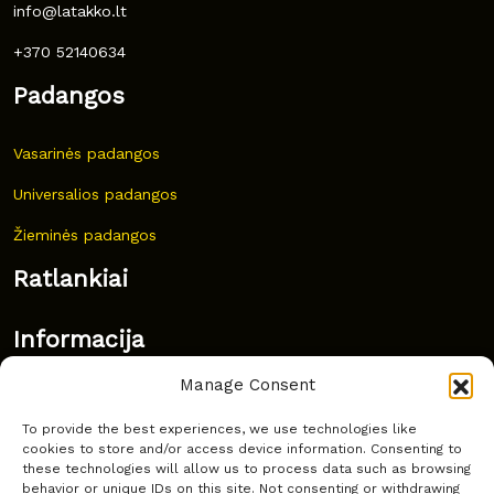
info@latakko.lt
+370 52140634
Padangos
Vasarinės padangos
Universalios padangos
Žieminės padangos
Ratlankiai
Informacija
Manage Consent
Naujovės
To provide the best experiences, we use technologies like
Dažnai užduodami klausimai
cookies to store and/or access device information. Consenting to
these technologies will allow us to process data such as browsing
Kur nusipirkti?
behavior or unique IDs on this site. Not consenting or withdrawing