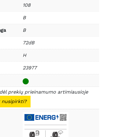
108
B
nga
B
72dB
H
23977
 dėl prekių prieinamumo artimiausioje
 nusipirkti?