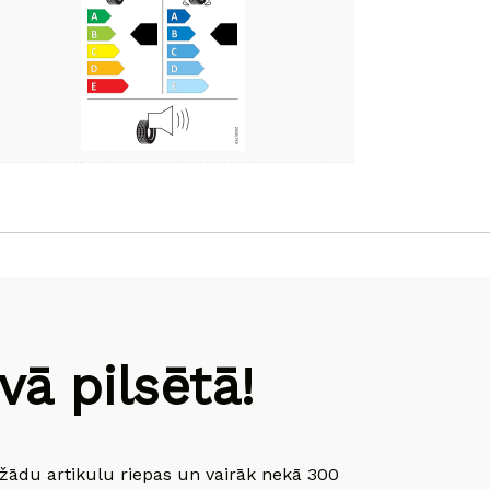
ā pilsētā!
dažādu artikulu riepas un vairāk nekā 300