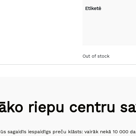
Etiketė
Out of stock
āko riepu centru sav
jūs sagaidīs iespaidīgs preču klāsts: vairāk nekā 10 000 