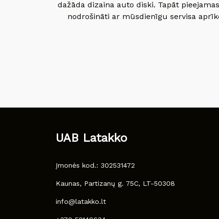
dažāda dizaina auto diski. Tapāt pieejamas
nodrošināti ar mūsdienīgu servisa aprīko
UAB Latakko
Įmonės kod.: 302531472
Kaunas, Partizanų g. 75C, LT-50308
info@latakko.lt