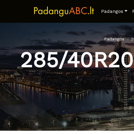
Padangos
Padangos
2
285/40R20