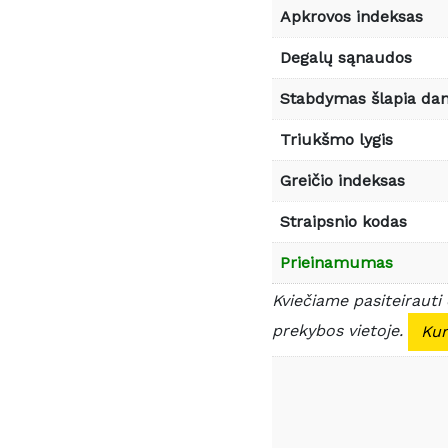
Apkrovos indeksas
Degalų sąnaudos
Stabdymas šlapia da
Triukšmo lygis
Greičio indeksas
Straipsnio kodas
Prieinamumas
Kviečiame pasiteirauti
prekybos vietoje.
Kur