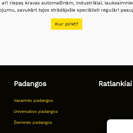
 arī riepas kravas automašīnām, industriālai, lauksaimnie
jumu, savukārt tajos strādājošie speciālisti regulāri paau
Kur pirkt?
Padangos
Ratlankiai
Vasarinės padangos
Universalios padangos
Žieminės padangos