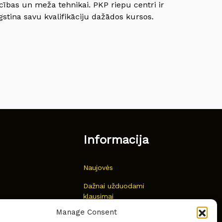
cības un meža tehnikai. PKP riepu centri ir
gstina savu kvalifikāciju dažādos kursos.
Informacija
Naujovės
Dažnai užduodami
klausimai
Manage Consent
Kur nusipirkti?