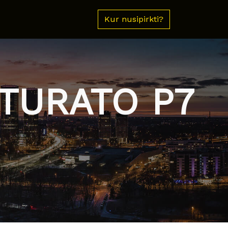
Kur nusipirkti?
NTURATO P7
N