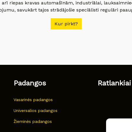
 arī riepas kravas automašīnām, industriālai, lauksaimnie
jumu, savukārt tajos strādājošie speciālisti regulāri paau
Kur pirkt?
Padangos
Ratlankiai
Vasarinės padangos
Universalios padangos
Žieminės padangos