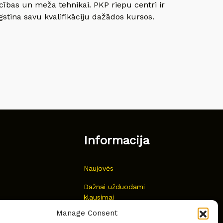
cības un meža tehnikai. PKP riepu centri ir
gstina savu kvalifikāciju dažādos kursos.
Informacija
Naujovės
Dažnai užduodami
klausimai
Manage Consent
Kur nusipirkti?