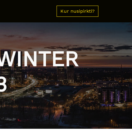
Kur nusipirkti?
 WINTER
3