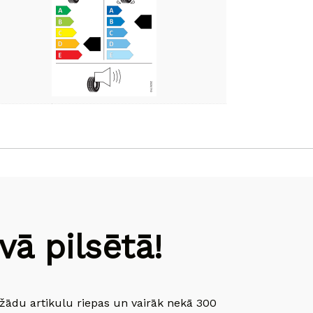
ā pilsētā!
dažādu artikulu riepas un vairāk nekā 300