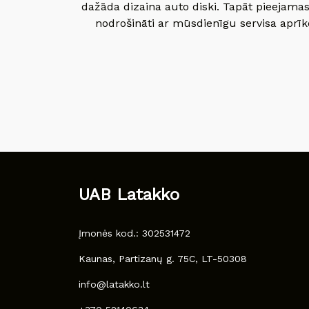
dažāda dizaina auto diski. Tapāt pieejamas
nodrošināti ar mūsdienīgu servisa aprīko
UAB Latakko
Įmonės kod.: 302531472
Kaunas, Partizanų g. 75C, LT-50308
info@latakko.lt