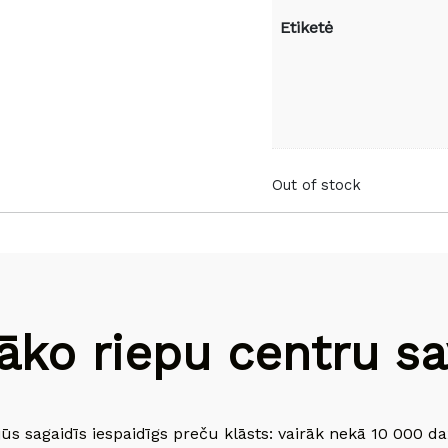
Etiketė
Out of stock
āko riepu centru sav
jūs sagaidīs iespaidīgs preču klāsts: vairāk nekā 10 000 