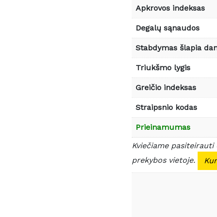
Apkrovos indeksas
Degalų sąnaudos
Stabdymas šlapia da
Triukšmo lygis
Greičio indeksas
Straipsnio kodas
Prieinamumas
Kviečiame pasiteirauti
prekybos vietoje.
Kur