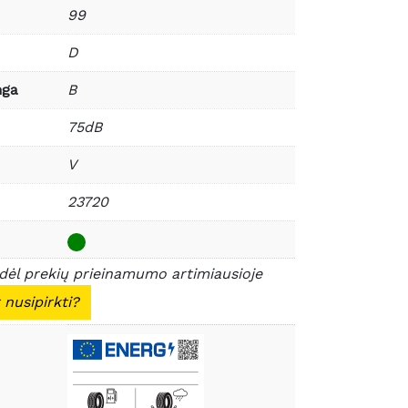
99
D
nga
B
75dB
V
23720
 dėl prekių prieinamumo artimiausioje
 nusipirkti?