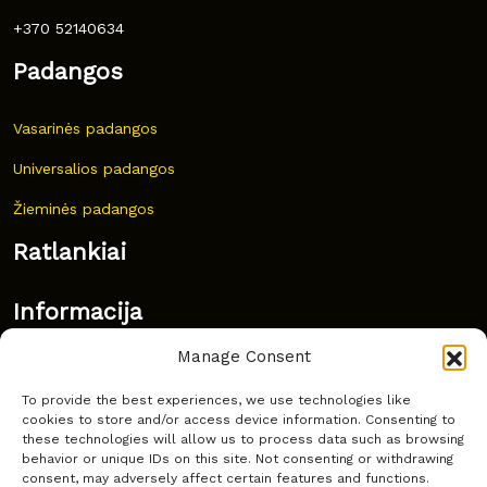
+370 52140634
Padangos
Vasarinės padangos
Universalios padangos
Žieminės padangos
Ratlankiai
Informacija
Manage Consent
Naujovės
To provide the best experiences, we use technologies like
Dažnai užduodami klausimai
cookies to store and/or access device information. Consenting to
these technologies will allow us to process data such as browsing
Kur nusipirkti?
behavior or unique IDs on this site. Not consenting or withdrawing
consent, may adversely affect certain features and functions.