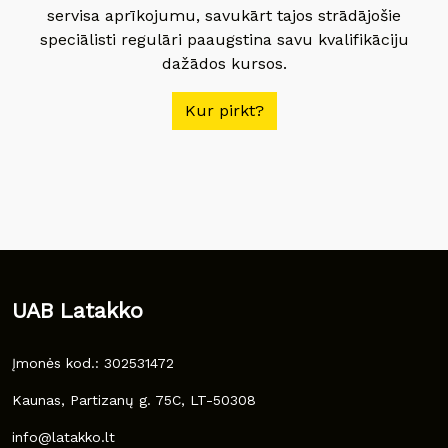
servisa aprīkojumu, savukārt tajos strādājošie
speciālisti regulāri paaugstina savu kvalifikāciju
dažādos kursos.
Kur pirkt?
UAB Latakko
Įmonės kod.: 302531472
Kaunas, Partizanų g. 75C, LT-50308
info@latakko.lt