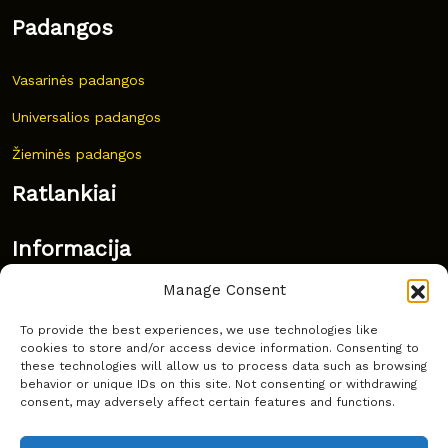
Padangos
Vasarinės padangos
Universalios padangos
Žieminės padangos
Ratlankiai
Informacija
Manage Consent
Naujovės
To provide the best experiences, we use technologies like
Dažnai užduodami klausimai
cookies to store and/or access device information. Consenting to
these technologies will allow us to process data such as browsing
Kur nusipirkti?
behavior or unique IDs on this site. Not consenting or withdrawing
consent, may adversely affect certain features and functions.
Privatumas