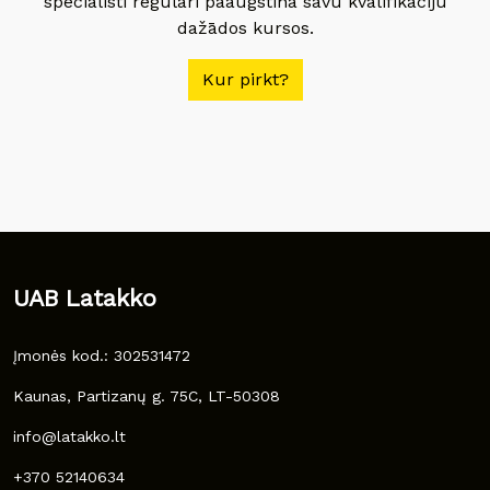
speciālisti regulāri paaugstina savu kvalifikāciju
dažādos kursos.
Kur pirkt?
UAB Latakko
Įmonės kod.: 302531472
Kaunas, Partizanų g. 75C, LT-50308
info@latakko.lt
+370 52140634