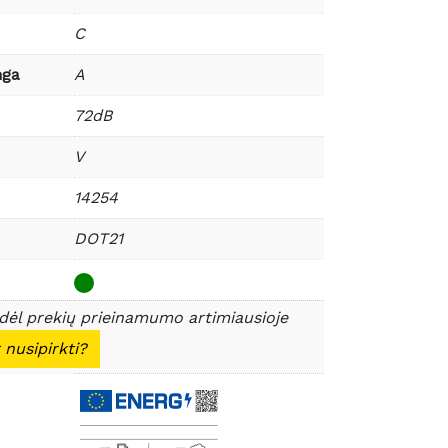
C
nga
A
72dB
V
14254
DOT21
 dėl prekių prieinamumo artimiausioje
 nusipirkti?