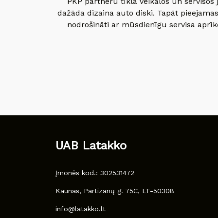
PKP partneru tīkla veikalos un servisos 
dažāda dizaina auto diski. Tapāt pieejamas
nodrošināti ar mūsdienīgu servisa aprīko
UAB Latakko
Įmonės kod.: 302531472
Kaunas, Partizanų g. 75C, LT-50308
info@latakko.lt