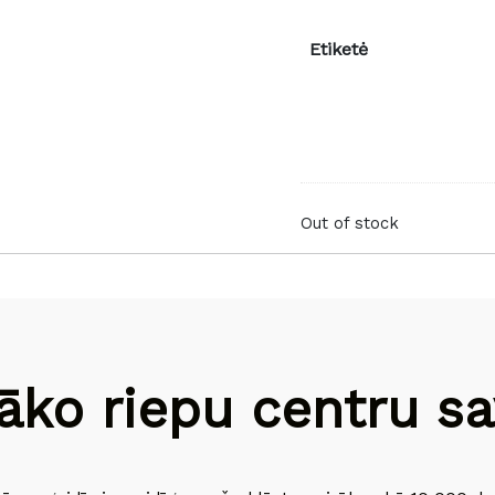
Etiketė
Out of stock
āko riepu centru sav