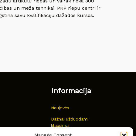
dažādu artikulu riepas un vairāk nekā 300
cības un meža tehnikai. PKP riepu centri ir
gstina savu kvalifikāciju dažādos kursos.
Informacija
Naujovės
Dažnai užduodami
klausimai
Manage Consent