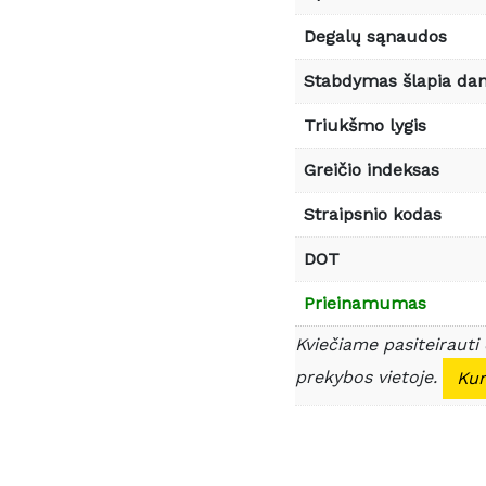
Degalų sąnaudos
Stabdymas šlapia da
Triukšmo lygis
Greičio indeksas
Straipsnio kodas
DOT
Prieinamumas
Kviečiame pasiteirauti
prekybos vietoje.
Kur