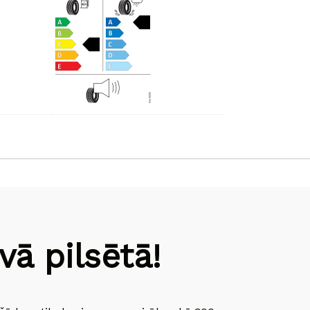
ā pilsētā!