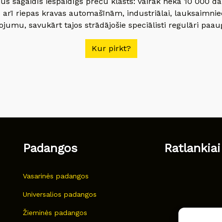
jūs sagaidīs iespaidīgs preču klāsts: vairāk nekā 10 000 
 arī riepas kravas automašīnām, industriālai, lauksaimnie
jumu, savukārt tajos strādājošie speciālisti regulāri paau
Kur pirkt?
Padangos
Ratlankiai
Vasarinės padangos
Universalios padangos
Žieminės padangos