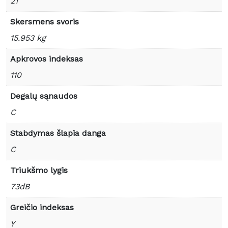
21
Skersmens svoris
15.953 kg
Apkrovos indeksas
110
Degalų sąnaudos
C
Stabdymas šlapia danga
C
Triukšmo lygis
73dB
Greičio indeksas
Y