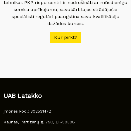
tehnikai. PKP riepu centri ir nodrošināti ar mūsdienīgu
servisa aprīkojumu, savukārt tajos strādājošie
speciālisti regulāri paaugstina savu kvalifikāciju
dažādos kursos.
Kur pirkt?
UAB Latakko
Įmonės kod.: 302531472
Kaunas, Partizanų g. 75C, LT-50308