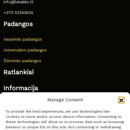
info@latakko.lt
+370 52140634
Padangos
Vasarinės padangos
Universalios padangos
Žieminės padangos
Ratlankiai
Informacija
Manage Consent
Naujovės
To provide the best experiences, we use technologies like
Dažnai užduodami klausimai
cookies to store and/or access device information. Consenting to
these technologies will allow us to process data such as browsing
Kur nusipirkti?
behavior or unique IDs on this site. Not consenting or withdrawing