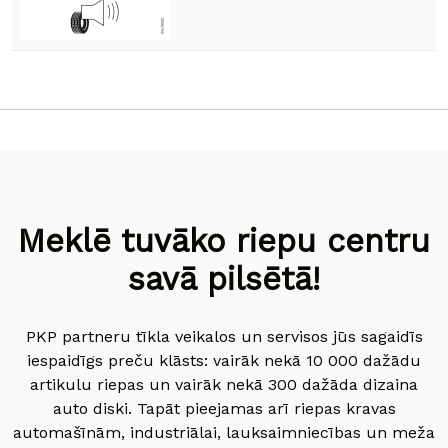
Meklē tuvāko riepu centru
savā pilsētā!
PKP partneru tīkla veikalos un servisos jūs sagaidīs
iespaidīgs preču klāsts: vairāk nekā 10 000 dažādu
artikulu riepas un vairāk nekā 300 dažāda dizaina
auto diski. Tapāt pieejamas arī riepas kravas
automašīnām, industriālai, lauksaimniecības un meža