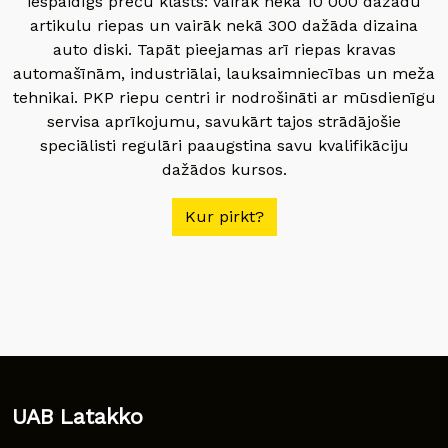
iespaidīgs preču klāsts: vairāk nekā 10 000 dažādu
artikulu riepas un vairāk nekā 300 dažāda dizaina
auto diski. Tapāt pieejamas arī riepas kravas
automašīnām, industriālai, lauksaimniecības un meža
tehnikai. PKP riepu centri ir nodrošināti ar mūsdienīgu
servisa aprīkojumu, savukārt tajos strādājošie
speciālisti regulāri paaugstina savu kvalifikāciju
dažādos kursos.
Kur pirkt?
UAB Latakko