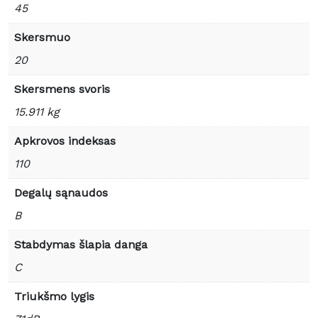
45
Skersmuo
20
Skersmens svoris
15.911 kg
Apkrovos indeksas
110
Degalų sąnaudos
B
Stabdymas šlapia danga
C
Triukšmo lygis