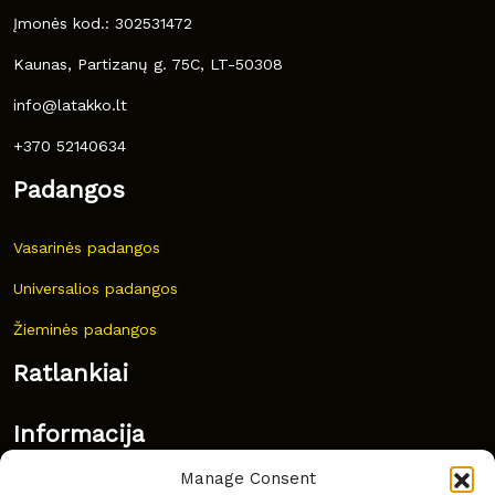
Įmonės kod.: 302531472
Kaunas, Partizanų g. 75C, LT-50308
info@latakko.lt
+370 52140634
Padangos
Vasarinės padangos
Universalios padangos
Žieminės padangos
Ratlankiai
Informacija
Manage Consent
Naujovės