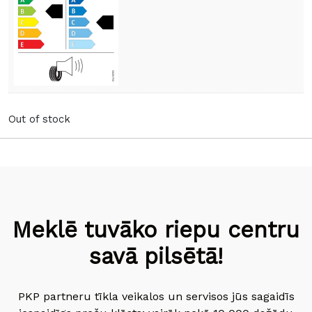
Out of stock
Meklē tuvāko riepu centru
savā pilsētā!
PKP partneru tīkla veikalos un servisos jūs sagaidīs