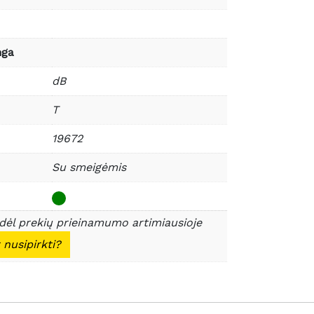
nga
dB
T
19672
Su smeigėmis
 dėl prekių prieinamumo artimiausioje
 nusipirkti?