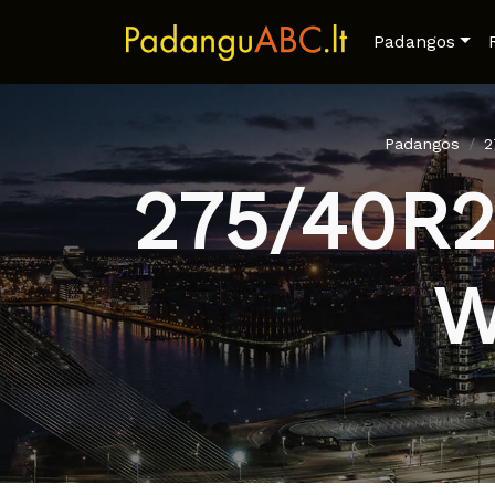
Padangos
Padangos
2
275/40R2
W