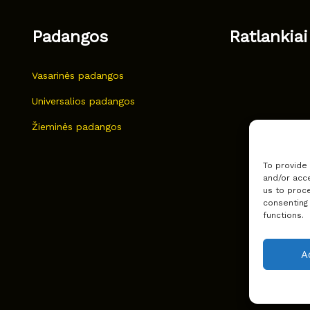
Padangos
Ratlankiai
Vasarinės padangos
Universalios padangos
Žieminės padangos
To provide
and/or acce
us to proce
consenting
functions.
A