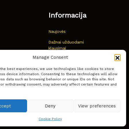
Informacija
Naujovės
Dažnai užduodami
klausimai
Manage Consent
Kur nusipirkti?
 the best experiences, we use technologies like cookies to store
Privatumas
ss device information. Consenting to these technologies will allow
ss data such as browsing behavior or unique IDs on this site. Not
 or withdrawing consent, may adversely affect certain features and
ccept
Deny
View preferences
Cookie Policy