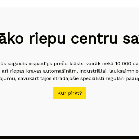
āko riepu centru sav
jūs sagaidīs iespaidīgs preču klāsts: vairāk nekā 10 000 
 arī riepas kravas automašīnām, industriālai, lauksaimnie
jumu, savukārt tajos strādājošie speciālisti regulāri paau
Kur pirkt?