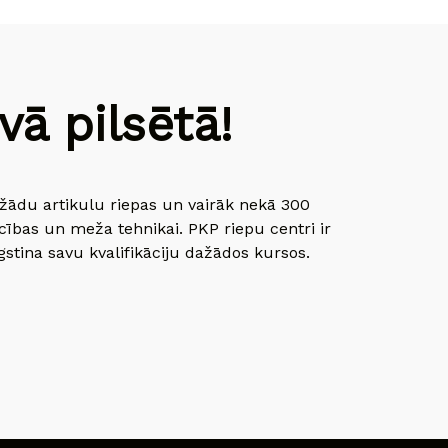
ā pilsētā!
dažādu artikulu riepas un vairāk nekā 300
cības un meža tehnikai. PKP riepu centri ir
gstina savu kvalifikāciju dažādos kursos.