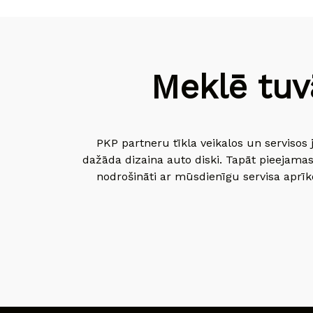
Meklē tuv
PKP partneru tīkla veikalos un servisos 
dažāda dizaina auto diski. Tapāt pieejamas
nodrošināti ar mūsdienīgu servisa aprīko