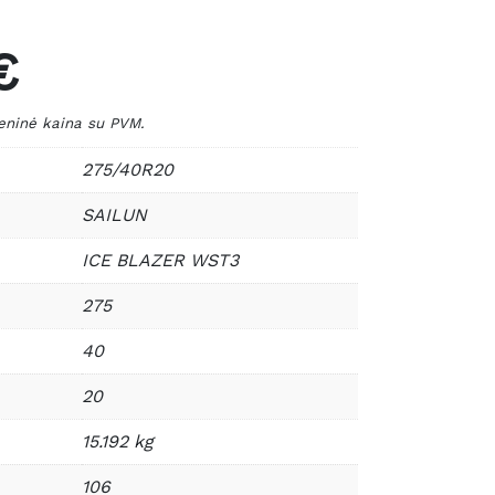
€
inė kaina su PVM.
275/40R20
SAILUN
ICE BLAZER WST3
275
40
20
15.192 kg
106