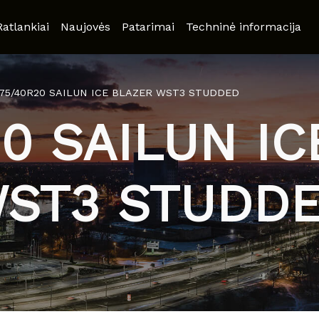
Ratlankiai
Naujovės
Patarimai
Techninė informacija
75/40R20 SAILUN ICE BLAZER WST3 STUDDED
0 SAILUN I
ST3 STUDD