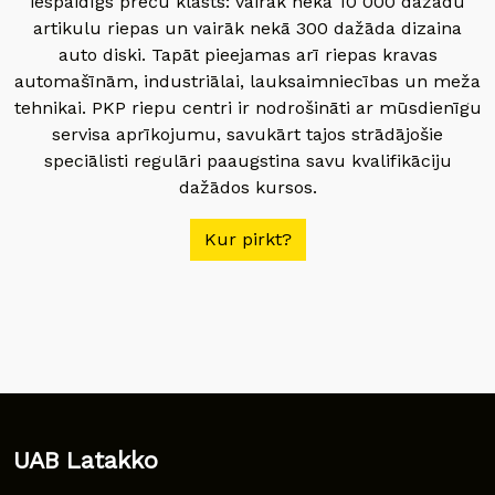
iespaidīgs preču klāsts: vairāk nekā 10 000 dažādu
artikulu riepas un vairāk nekā 300 dažāda dizaina
auto diski. Tapāt pieejamas arī riepas kravas
automašīnām, industriālai, lauksaimniecības un meža
tehnikai. PKP riepu centri ir nodrošināti ar mūsdienīgu
servisa aprīkojumu, savukārt tajos strādājošie
speciālisti regulāri paaugstina savu kvalifikāciju
dažādos kursos.
Kur pirkt?
UAB Latakko