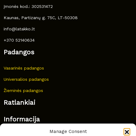
Įmonės kod.: 302531472
Kaunas, Partizanų g. 75C, LT-50308
info@latakko.lt
+370 52140634
Padangos
Vasarinės padangos
Universalios padangos
Žieminės padangos
Ratlankiai
Informacija
Manage Consent
Naujovės