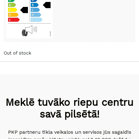
Out of stock
Meklē tuvāko riepu centru
savā pilsētā!
PKP partneru tīkla veikalos un servisos jūs sagaidīs