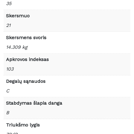
35
Skersmuo
21
Skersmens svoris
14.309 kg
Apkrovos indeksas
103
Degalų sąnaudos
C
Stabdymas šlapia danga
B
Triukšmo lygis