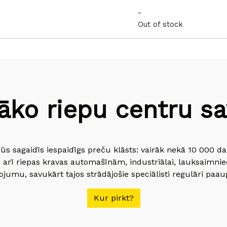
-
Out of stock
āko riepu centru sav
jūs sagaidīs iespaidīgs preču klāsts: vairāk nekā 10 000 
 arī riepas kravas automašīnām, industriālai, lauksaimnie
jumu, savukārt tajos strādājošie speciālisti regulāri paau
Kur pirkt?