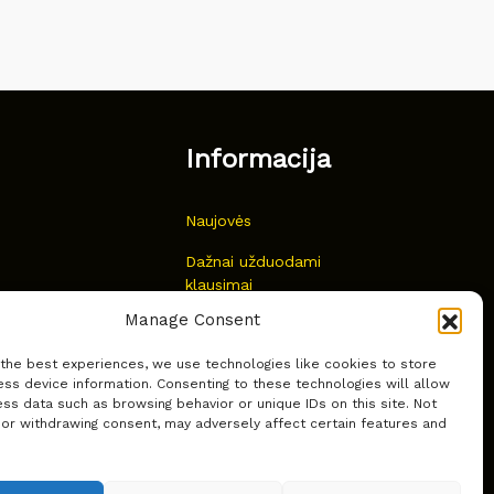
Informacija
Naujovės
Dažnai užduodami
klausimai
Manage Consent
Kur nusipirkti?
 the best experiences, we use technologies like cookies to store
Privatumas
ss device information. Consenting to these technologies will allow
ss data such as browsing behavior or unique IDs on this site. Not
 or withdrawing consent, may adversely affect certain features and