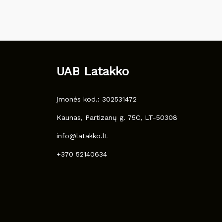
UAB Latakko
Įmonės kod.: 302531472
Kaunas, Partizanų g. 75C, LT-50308
info@latakko.lt
+370 52140634