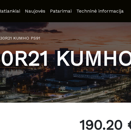
Ratlankiai
Naujovės
Patarimai
Techninė informacija
/30R21 KUMHO PS91
30R21 KUMHO
190.20 