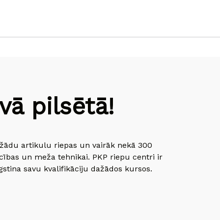
ā pilsētā!
dažādu artikulu riepas un vairāk nekā 300
cības un meža tehnikai. PKP riepu centri ir
gstina savu kvalifikāciju dažādos kursos.