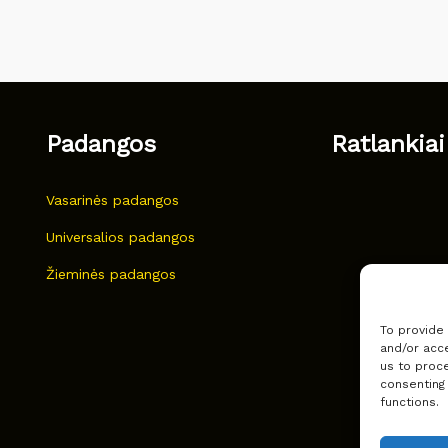
Padangos
Ratlankiai
Vasarinės padangos
Universalios padangos
Žieminės padangos
To provide
and/or acce
us to proce
consenting
functions.