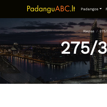
Padangos
Riepas
275
275/