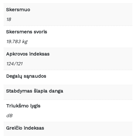
Skersmuo
18
Skersmens svoris
19.783 kg
Apkrovos indeksas
124/121
Degalų sąnaudos
Stabdymas šlapia danga
Triukšmo lygis
dB
Greičio indeksas