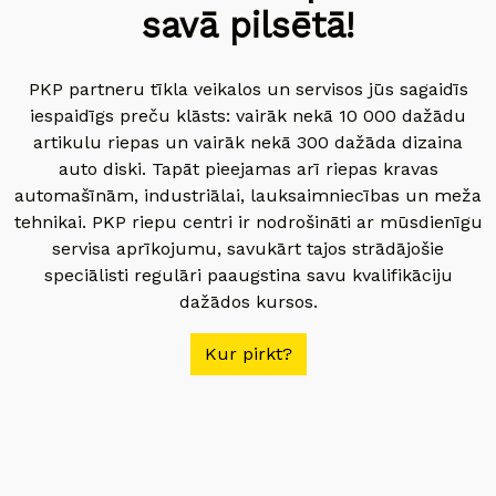
savā pilsētā!
PKP partneru tīkla veikalos un servisos jūs sagaidīs
iespaidīgs preču klāsts: vairāk nekā 10 000 dažādu
artikulu riepas un vairāk nekā 300 dažāda dizaina
auto diski. Tapāt pieejamas arī riepas kravas
automašīnām, industriālai, lauksaimniecības un meža
tehnikai. PKP riepu centri ir nodrošināti ar mūsdienīgu
servisa aprīkojumu, savukārt tajos strādājošie
speciālisti regulāri paaugstina savu kvalifikāciju
dažādos kursos.
Kur pirkt?