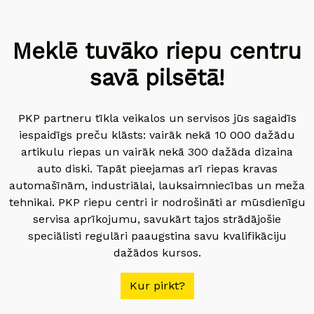
Meklē tuvāko riepu centru
savā pilsētā!
PKP partneru tīkla veikalos un servisos jūs sagaidīs
iespaidīgs preču klāsts: vairāk nekā 10 000 dažādu
artikulu riepas un vairāk nekā 300 dažāda dizaina
auto diski. Tapāt pieejamas arī riepas kravas
automašīnām, industriālai, lauksaimniecības un meža
tehnikai. PKP riepu centri ir nodrošināti ar mūsdienīgu
servisa aprīkojumu, savukārt tajos strādājošie
speciālisti regulāri paaugstina savu kvalifikāciju
dažādos kursos.
Kur pirkt?