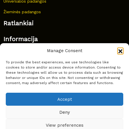
Universalios padangos
Žieminės padangos
Ratlankiai
Informacija
Manage Consent
Naujovės
To provide the best experiences, we use technologies like
Dažnai užduodami klausimai
cookies to store and/or access device information. Consenting to
these technologies will allow us to process data such as browsing
Kur nusipirkti?
behavior or unique IDs on this site. Not consenting or withdrawing
consent, may adversely affect certain features and functions.
Privatumas
Accept
Deny
Copyright © Latakko 2024
View preferences