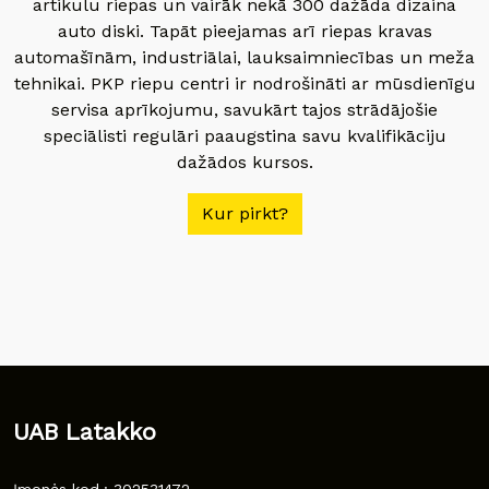
artikulu riepas un vairāk nekā 300 dažāda dizaina
auto diski. Tapāt pieejamas arī riepas kravas
automašīnām, industriālai, lauksaimniecības un meža
tehnikai. PKP riepu centri ir nodrošināti ar mūsdienīgu
servisa aprīkojumu, savukārt tajos strādājošie
speciālisti regulāri paaugstina savu kvalifikāciju
dažādos kursos.
Kur pirkt?
UAB Latakko
Įmonės kod.: 302531472