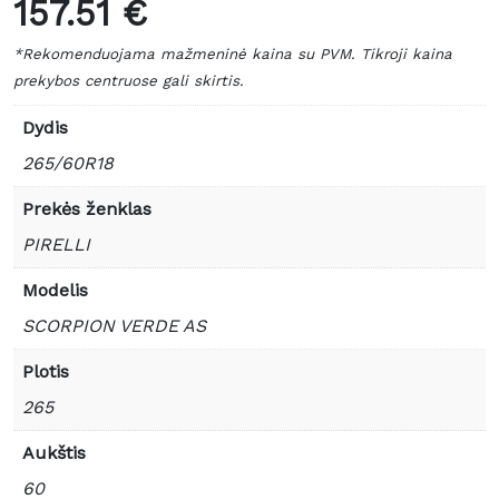
157.51 €
*Rekomenduojama mažmeninė kaina su PVM. Tikroji kaina
prekybos centruose gali skirtis.
Dydis
265/60R18
Prekės ženklas
PIRELLI
Modelis
SCORPION VERDE AS
Plotis
265
Aukštis
60