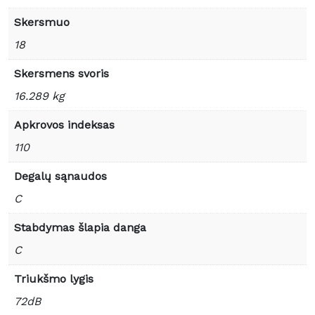
Skersmuo
18
Skersmens svoris
16.289 kg
Apkrovos indeksas
110
Degalų sąnaudos
C
Stabdymas šlapia danga
C
Triukšmo lygis
72dB