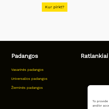
Kur pirkt?
Padangos
Ratlankiai
Vasarinės padangos
Universalios padangos
Žieminės padangos
To provide
and/or acce