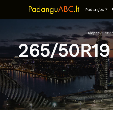
Padangos
Riepas
265
265/50R1