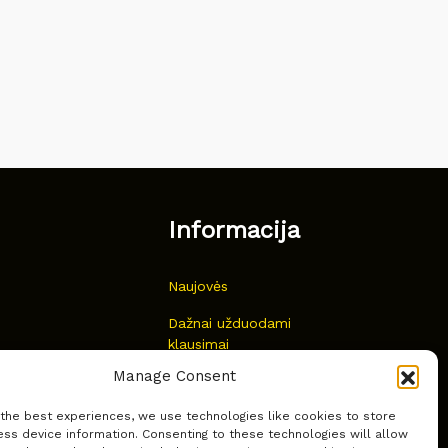
Informacija
Naujovės
Dažnai užduodami
klausimai
Manage Consent
Kur nusipirkti?
 the best experiences, we use technologies like cookies to store
Privatumas
ss device information. Consenting to these technologies will allow