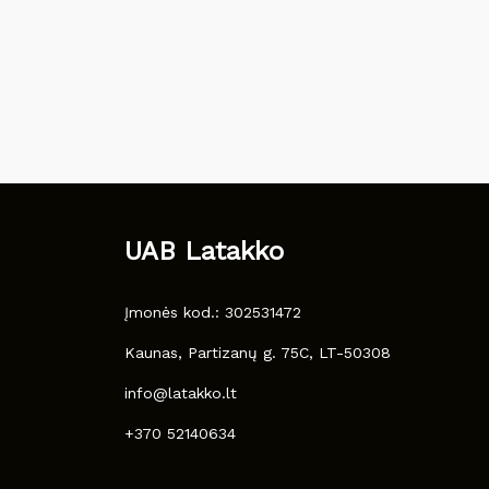
UAB Latakko
Įmonės kod.: 302531472
Kaunas, Partizanų g. 75C, LT-50308
info@latakko.lt
+370 52140634