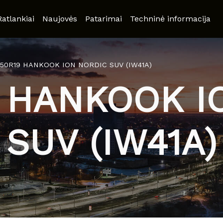
Ratlankiai
Naujovės
Patarimai
Techninė informacija
/50R19 HANKOOK ION NORDIC SUV (IW41A)
9 HANKOOK I
SUV (IW41A)