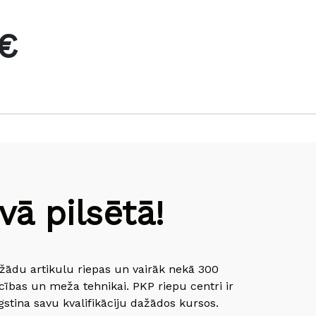
€
ā pilsētā!
dažādu artikulu riepas un vairāk nekā 300
cības un meža tehnikai. PKP riepu centri ir
gstina savu kvalifikāciju dažādos kursos.