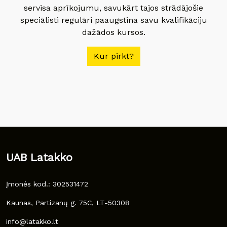
servisa aprīkojumu, savukārt tajos strādājošie
speciālisti regulāri paaugstina savu kvalifikāciju
dažādos kursos.
Kur pirkt?
UAB Latakko
Įmonės kod.: 302531472
Kaunas, Partizanų g. 75C, LT-50308
info@latakko.lt