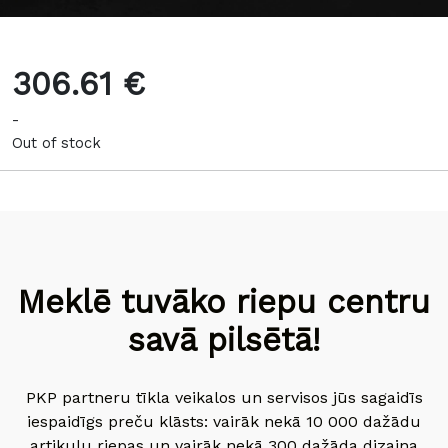
306.61 €
-
Out of stock
Meklē tuvāko riepu centru
savā pilsētā!
PKP partneru tīkla veikalos un servisos jūs sagaidīs
iespaidīgs preču klāsts: vairāk nekā 10 000 dažādu
artikulu riepas un vairāk nekā 300 dažāda dizaina