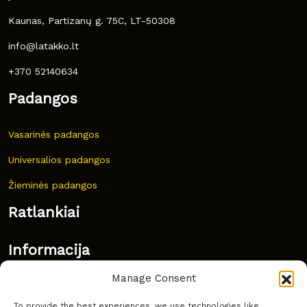
Kaunas, Partizanų g. 75C, LT-50308
info@latakko.lt
+370 52140634
Padangos
Vasarinės padangos
Universalios padangos
Žieminės padangos
Ratlankiai
Informacija
Manage Consent
Naujovės
To provide the best experiences, we use technologies like