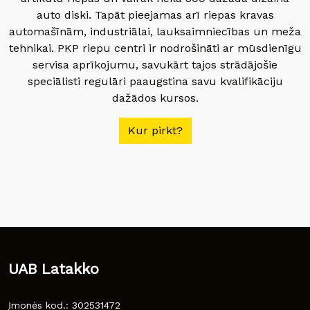
auto diski. Tapāt pieejamas arī riepas kravas
automašīnām, industriālai, lauksaimniecības un meža
tehnikai. PKP riepu centri ir nodrošināti ar mūsdienīgu
servisa aprīkojumu, savukārt tajos strādājošie
speciālisti regulāri paaugstina savu kvalifikāciju
dažādos kursos.
Kur pirkt?
UAB Latakko
Įmonės kod.: 302531472