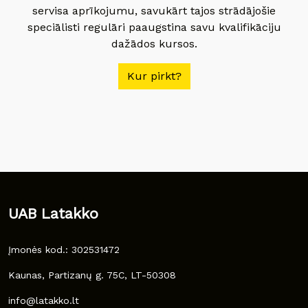
servisa aprīkojumu, savukārt tajos strādājošie
speciālisti regulāri paaugstina savu kvalifikāciju
dažādos kursos.
Kur pirkt?
UAB Latakko
Įmonės kod.: 302531472
Kaunas, Partizanų g. 75C, LT-50308
info@latakko.lt