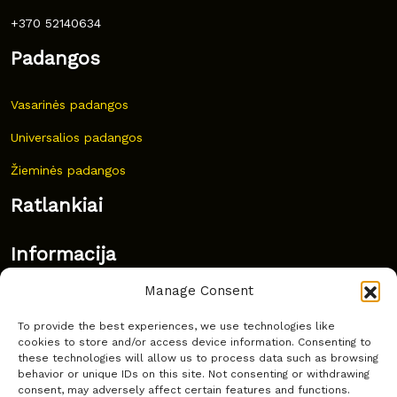
+370 52140634
Padangos
Vasarinės padangos
Universalios padangos
Žieminės padangos
Ratlankiai
Informacija
Manage Consent
Naujovės
To provide the best experiences, we use technologies like
Dažnai užduodami klausimai
cookies to store and/or access device information. Consenting to
these technologies will allow us to process data such as browsing
Kur nusipirkti?
behavior or unique IDs on this site. Not consenting or withdrawing
consent, may adversely affect certain features and functions.