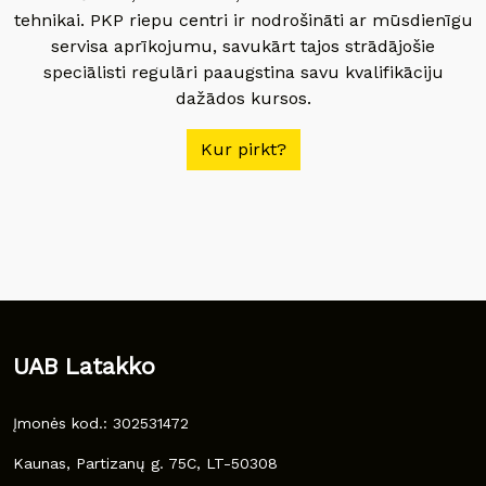
tehnikai. PKP riepu centri ir nodrošināti ar mūsdienīgu
servisa aprīkojumu, savukārt tajos strādājošie
speciālisti regulāri paaugstina savu kvalifikāciju
dažādos kursos.
Kur pirkt?
UAB Latakko
Įmonės kod.: 302531472
Kaunas, Partizanų g. 75C, LT-50308