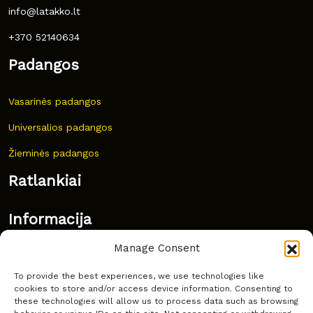
info@latakko.lt
+370 52140634
Padangos
Vasarinės padangos
Universalios padangos
Žieminės padangos
Ratlankiai
Informacija
Manage Consent
Naujovės
To provide the best experiences, we use technologies like
Dažnai užduodami klausimai
cookies to store and/or access device information. Consenting to
these technologies will allow us to process data such as browsing
Kur nusipirkti?