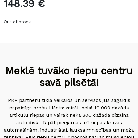
148.39 €
-
Out of stock
Meklē tuvāko riepu centru
savā pilsētā!
PKP partneru tīkla veikalos un servisos jūs sagaidīs
iespaidīgs preču klāsts: vairāk nekā 10 000 dažādu
artikulu riepas un vairāk nekā 300 dažāda dizaina
auto diski. Tapāt pieejamas arī riepas kravas
automašīnām, industriālai, lauksaimniecības un meža
tehnikai. PKP riepu centri ir nodrošināti ar mūsdienīgu