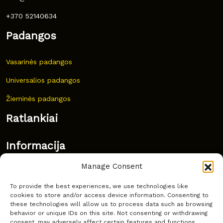
+370 52140634
Padangos
Vasarinės padangos
Universalios padangos
Žieminės padangos
Ratlankiai
Informacija
Manage Consent
Naujovės
To provide the best experiences, we use technologies like
Dažnai užduodami klausimai
cookies to store and/or access device information. Consenting to
these technologies will allow us to process data such as browsing
Kur nusipirkti?
behavior or unique IDs on this site. Not consenting or withdrawing
consent, may adversely affect certain features and functions.