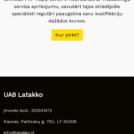
servisa aprīkojumu, savukārt tajos strādājošie
speciālisti regulāri paaugstina savu kvalifikāciju
dažādos kursos.
Kur pirkt?
UAB Latakko
Įmonės kod.: 302531472
Kaunas, Partizanų g. 75C, LT-50308
info@latakko.lt