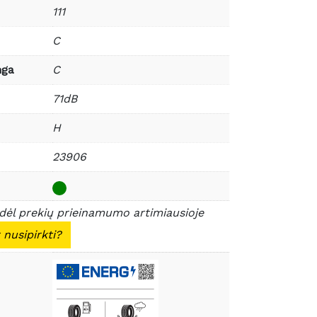
111
C
nga
C
71dB
H
23906
 dėl prekių prieinamumo artimiausioje
 nusipirkti?