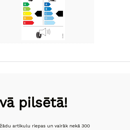
ā pilsētā!
dažādu artikulu riepas un vairāk nekā 300