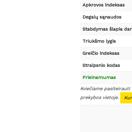
Apkrovos indeksas
Degalų sąnaudos
Stabdymas šlapia da
Triukšmo lygis
Greičio indeksas
Straipsnio kodas
Prieinamumas
Kviečiame pasiteirauti
prekybos vietoje.
Kur