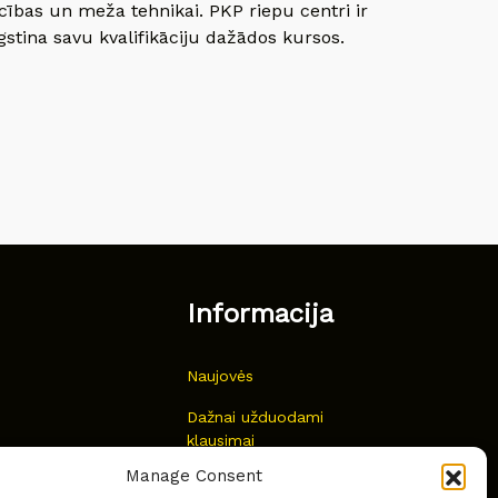
cības un meža tehnikai. PKP riepu centri ir
gstina savu kvalifikāciju dažādos kursos.
Informacija
Naujovės
Dažnai užduodami
klausimai
Manage Consent
Kur nusipirkti?