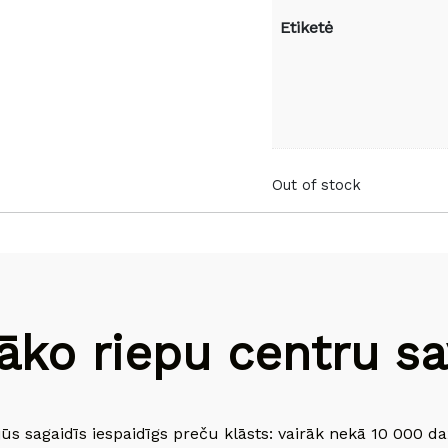
Etiketė
Out of stock
āko riepu centru sav
jūs sagaidīs iespaidīgs preču klāsts: vairāk nekā 10 000 