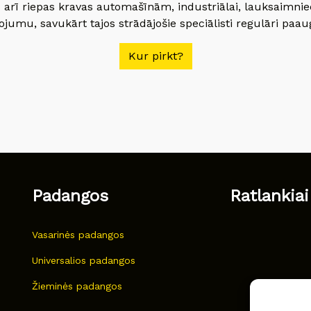
 arī riepas kravas automašīnām, industriālai, lauksaimnie
jumu, savukārt tajos strādājošie speciālisti regulāri paau
Kur pirkt?
Padangos
Ratlankiai
Vasarinės padangos
Universalios padangos
Žieminės padangos