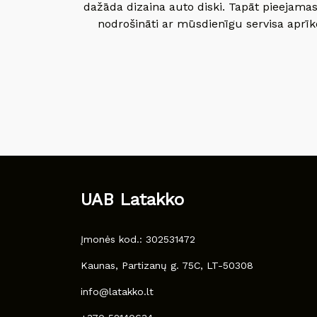
dažāda dizaina auto diski. Tapāt pieejamas
nodrošināti ar mūsdienīgu servisa aprīko
UAB Latakko
Įmonės kod.: 302531472
Kaunas, Partizanų g. 75C, LT-50308
info@latakko.lt